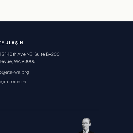
ZE ULAŞIN
45 140th Ave NE, Suite B-200
llevue, WA 98005
o.aw-ata@ofni
tişim formu →