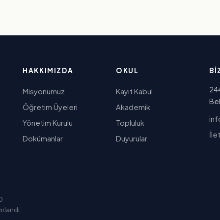
HAKKIMIZDA
OKUL
BI
24
Misyonumuz
Kayıt Kabul
Be
Öğretim Üyeleri
Akademik
gr
Yönetim Kurulu
Topluluk
İle
Dokümanlar
Duyurular
0
rlandı.