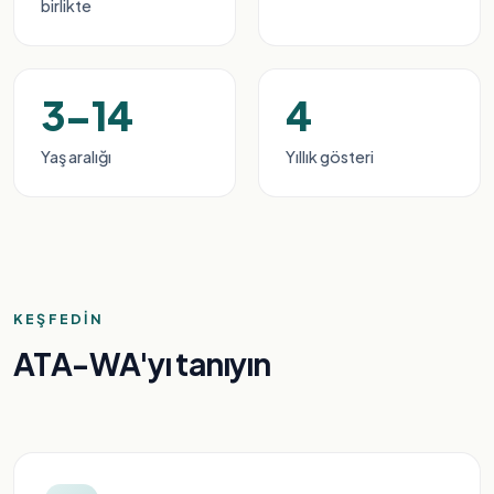
birlikte
3–14
4
Yaş aralığı
Yıllık gösteri
KEŞFEDIN
ATA-WA'yı tanıyın