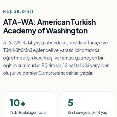
2013'ten beri Washington'un Türk hafta sonu okulu
HOŞ GELDINIZ
ATA-WA: American Turkish
Çocuklar
Türkçe ve Türk
Academy of Washington
kültürünü
keşfediyor
ATA-WA, 3-14 yaş grubundaki çocuklara Türkçe ve
Bellevue'da, 3-14 yaş arası çocuklara Türk kültürüne dayalı
Türk kültürünü eğlenceli ve yaratıcı bir ortamda
eğlenceli ve canlı bir müfredat sunan, kâr amacı gütmeyen
öğretmek için kurulmuş, kâr amacı gütmeyen bir
bir hafta sonu okulu.
eğitim kurumudur. Eğitim yılı, 12 haftalık iki yarıyıldan
oluşur ve dersler Cumartesi sabahları yapılır.
Çocuğunuzu kaydedin
Misyonumuz
10+
5
Yıldır topluluğumuzla
Sınıf seviyesi, 3–14 yaş